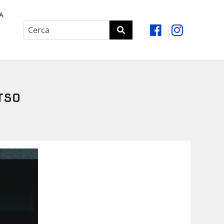
A
rso