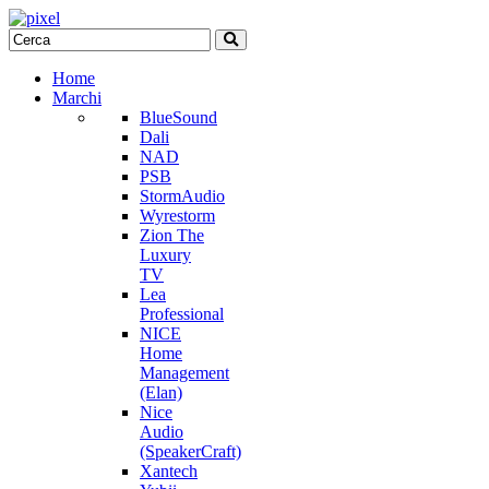
Home
Marchi
BlueSound
Dali
NAD
PSB
StormAudio
Wyrestorm
Zion The
Luxury
TV
Lea
Professional
NICE
Home
Management
(Elan)
Nice
Audio
(SpeakerCraft)
Xantech