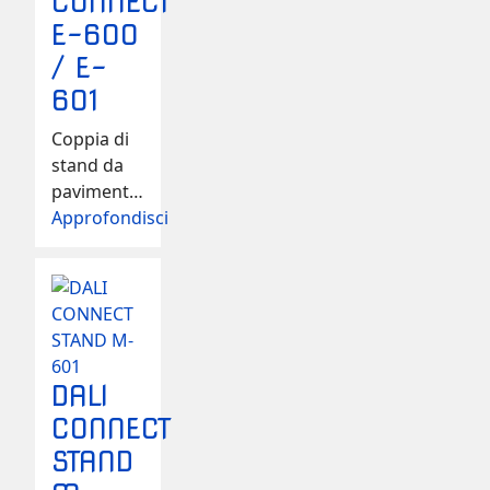
CONNECT
E-600
/ E-
601
Coppia di
stand da
pavimento
sviluppato
Approfondisci
per gli
altoparlanti
da
supporto
DALI per
garantire
DALI
la corretta
CONNECT
distanza
dal
STAND
pavimento.